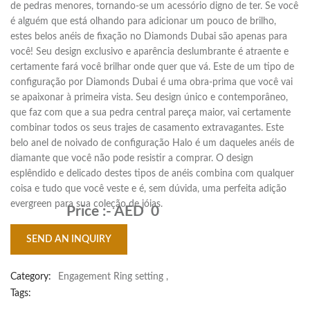
de pedras menores, tornando-se um acessório digno de ter. Se você
é alguém que está olhando para adicionar um pouco de brilho,
estes belos anéis de fixação no Diamonds Dubai são apenas para
você! Seu design exclusivo e aparência deslumbrante é atraente e
certamente fará você brilhar onde quer que vá. Este de um tipo de
configuração por Diamonds Dubai é uma obra-prima que você vai
se apaixonar à primeira vista. Seu design único e contemporâneo,
que faz com que a sua pedra central pareça maior, vai certamente
combinar todos os seus trajes de casamento extravagantes. Este
belo anel de noivado de configuração Halo é um daqueles anéis de
diamante que você não pode resistir a comprar. O design
esplêndido e delicado destes tipos de anéis combina com qualquer
coisa e tudo que você veste e é, sem dúvida, uma perfeita adição
evergreen para sua coleção de jóias.
Price :-
AED 0
SEND AN INQUIRY
Category:
Engagement Ring setting
,
Tags: