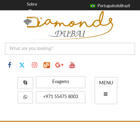
Sobre
PortuguêsdoBrazil
Blog
Contato
FAQ
Evagems
MENU
+971 55475 8003