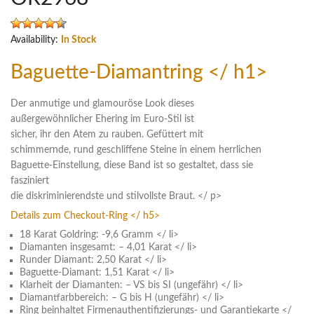
Availability:
In Stock
Baguette-Diamantring </ h1>
Der anmutige und glamouröse Look dieses
außergewöhnlicher Ehering im Euro-Stil ist
sicher, ihr den Atem zu rauben. Gefüttert mit
schimmernde, rund geschliffene Steine in einem herrlichen
Baguette-Einstellung, diese Band ist so gestaltet, dass sie
fasziniert
die diskriminierendste und stilvollste Braut. </ p>
Details zum Checkout-Ring </ h5>
18 Karat Goldring: -9,6 Gramm </ li>
Diamanten insgesamt: – 4,01 Karat </ li>
Runder Diamant: 2,50 Karat </ li>
Baguette-Diamant: 1,51 Karat </ li>
Klarheit der Diamanten: – VS bis SI (ungefähr) </ li>
Diamantfarbbereich: – G bis H (ungefähr) </ li>
Ring beinhaltet Firmenauthentifizierungs- und Garantiekarte </