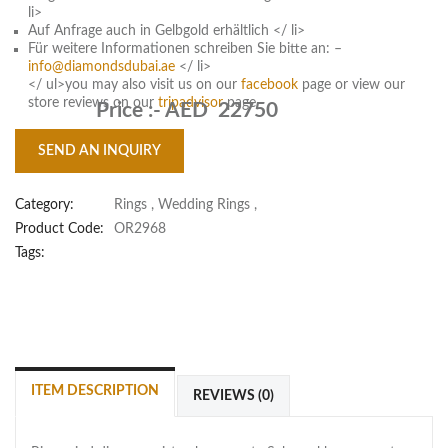
li>
Auf Anfrage auch in Gelbgold erhältlich </ li>
Für weitere Informationen schreiben Sie bitte an: –
info@diamondsdubai.ae
</ li>
</ ul>you may also visit us on our
facebook
page or view our
store reviews on our
tripadvisor
page
Price :-
AED 22750
SEND AN INQUIRY
Category:
Rings
,
Wedding Rings
,
Product Code:
OR2968
Tags:
ITEM DESCRIPTION
REVIEWS (0)