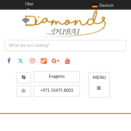
Über
Deutsch
Blog
Kontakt
FAQ
Evagems
MENU
+971 55475 8003