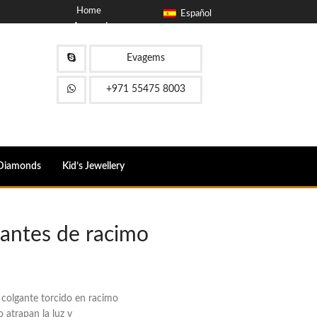
Home
Español
Acerca de
Blog
Contacto
Evagems
FAQ
+971 55475 8003
Diamonds
Kid’s Jewellery
gantes de racimo
colgante torcido en racimo
 atrapan la luz y