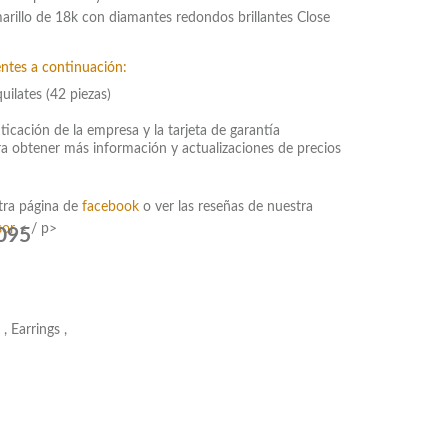
marillo de 18k con diamantes redondos brillantes Close
entes a continuación:
uilates (42 piezas)
ticación de la empresa y la tarjeta de garantía
ra obtener más información y actualizaciones de precios
tra página de
facebook
o ver las reseñas de nuestra
isor
< / p>
095
,
Earrings
,