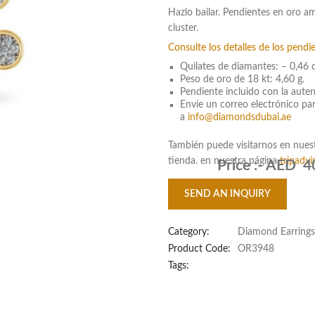
Hazlo bailar. Pendientes en oro a
cluster.
Consulte los detalles de los pendi
Quilates de diamantes: – 0,46 q
Peso de oro de 18 kt: 4,60 g.
Pendiente incluido con la auten
Envíe un correo electrónico pa
a
info@diamondsdubai.ae
También puede visitarnos en nues
tienda. en nuestra página
tripadv
Price :-
AED 4
SEND AN INQUIRY
Category:
Diamond Earrings
Product Code:
OR3948
Tags: