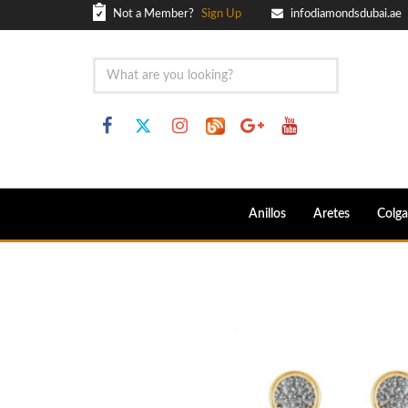
Not a Member?
Sign Up
infodiamondsdubai.ae
Anillos
Aretes
Colga