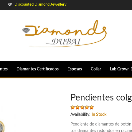
Discounted Diamond Jewellery
ntes
Diamantes Certificados
Esposas
Collar
Lab Grown 
Pendientes col
Availability:
In Stock
Pendiente de diamantes de botón 
Los diamantes redondos en racimo