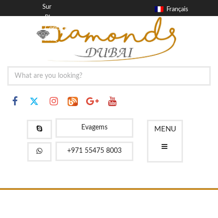
Sur
Français
Blog
Contact
FAQ
Evagems
MENU
+971 55475 8003