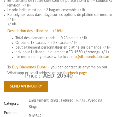
les diamants de l’autre côté sont de pureté vs2-si & f – couleur G
(environ) </ li>
Le prix indiqué est pour 2 bagues ensemble </ li>
Renseignez-vous davantage sur les options de platine sur mesure
</ li>
</ ul>
Description des alliances: – </ h5>
Total des diamants ronds: – 0,23 carats </ li>
Or blanc 18 carats: – 2,28 carats </ li>
peut également personnaliser en platine sur demande </ li>
prix pour l’alliance uniquement
AED 1550 </ strong> </ li>
for more inquiry please write to :-
info@diamondsdubai.ae
To
Buy Diamonds Dubai
– you can contact us anytime on our
Whatsapp or email address or our
facebook page
Price :-
AED 20540
SEND AN INQUIRY
Engagement Rings
,
Fetured
,
Rings
,
Wedding
Category:
Rings
,
Product
B18542