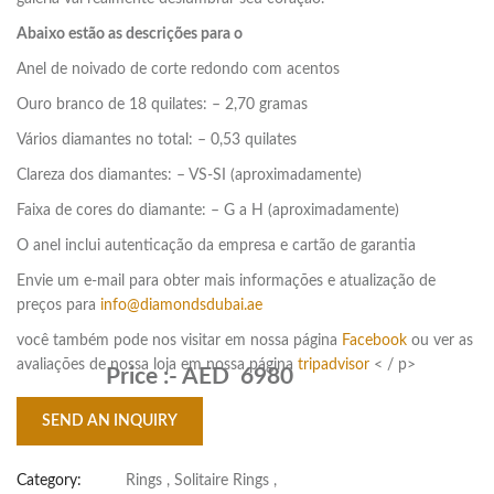
Abaixo estão as descrições para o
Anel de noivado de corte redondo com acentos
Ouro branco de 18 quilates: – 2,70 gramas
Vários diamantes no total: – 0,53 quilates
Clareza dos diamantes: – VS-SI (aproximadamente)
Faixa de cores do diamante: – G a H (aproximadamente)
O anel inclui autenticação da empresa e cartão de garantia
Envie um e-mail para obter mais informações e atualização de
preços para
info@diamondsdubai.ae
você também pode nos visitar em nossa página
Facebook
ou ver as
avaliações de nossa loja em nossa página
tripadvisor
< / p>
Price :-
AED 6980
SEND AN INQUIRY
Category:
Rings
,
Solitaire Rings
,