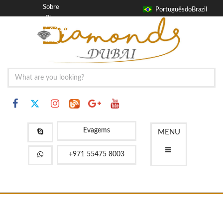
Sobre
PortuguêsdoBrazil
Blog
Contato
FAQ
Evagems
MENU
+971 55475 8003