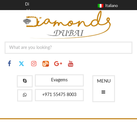
Di
Italiano
blog
Contatto
FAQ
Evagems
MENU
+971 55475 8003