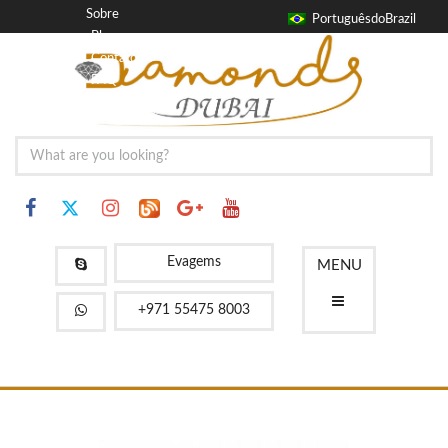
Sobre
PortuguêsdoBrazil
Blog
Contato
FAQ
Evagems
MENU
+971 55475 8003