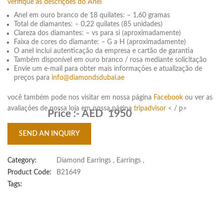
verifique as descrições do Anel
Anel em ouro branco de 18 quilates: – 1,60 gramas
Total de diamantes: – 0,22 quilates (85 unidades)
Clareza dos diamantes: – vs para si (aproximadamente)
Faixa de cores do diamante: – G a H (aproximadamente)
O anel inclui autenticação da empresa e cartão de garantia
Também disponível em ouro branco / rosa mediante solicitação
Envie um e-mail para obter mais informações e atualização de
preços para
info@diamondsdubai.ae
você também pode nos visitar em nossa página
Facebook
ou ver as
avaliações de nossa loja em nossa página
tripadvisor
< / p>
Price :-
AED 1950
SEND AN INQUIRY
Category:
Diamond Earrings
,
Earrings
,
Product Code:
B21649
Tags: